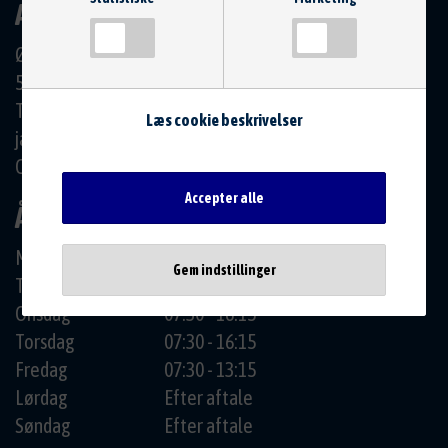
AUTO-CENTRUM SKÅRUP
Østergade 60-62
5881 Skårup Fyn
Tlf.: 6223 1991
Læs cookie beskrivelser
jan@autocentrum.dk
CVR: 10584493
Accepter alle
ÅBNINGSTIDER
Mandag
07:30 - 16:15
Gem indstillinger
Tirsdag
07:30 - 16:15
Onsdag
07:30 - 16:15
Torsdag
07:30 - 16:15
Fredag
07:30 - 13:15
Lørdag
Efter aftale
Søndag
Efter aftale