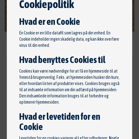
Cookiepolitik
Hvad er en Cookie
En Cookie er en lille datafil som lagres på din enhed. En
Cookie indeholder ingen skadelig data, og kan ikke overføre
virus til din enhed.
Hvad benyttes Cookies til
Cookies kan være nødvendige for at få en hjemmeside til at
PEUGEOT 108 E-VTI 72 INFINITY
fremstå brugervenlig. F.eks. at hjemmesiden husker din kurv,
eller hvordan listen af produkter vises. Cookies bruges også
69.000 KR.
til at indsamle information om din adfærd på hjemmesiden.
Den indsamlede information bruges til at forbedre og
Årgang: 2020 •
1. reg: oktober 2020 •
Km: 70.000 •
optimerer hjemmesiden.
Farve: Rød •
Brændstof: Benzin •
Forbrug: 24,7
Hvad er levetiden for en
km/l •
Døre: 5 •
Gear: 5 •
HK / KW: 72 / 53 •
Cylindre: 3 •
Ccm: 1000 •
Sidst synet: 22 okt 2024 •
Cookie
Ventiler: 12 •
Gearskifte: Manuel •
Træk: For •
Levetiden for en cookies varierer alt efter udbyderen. Nogle