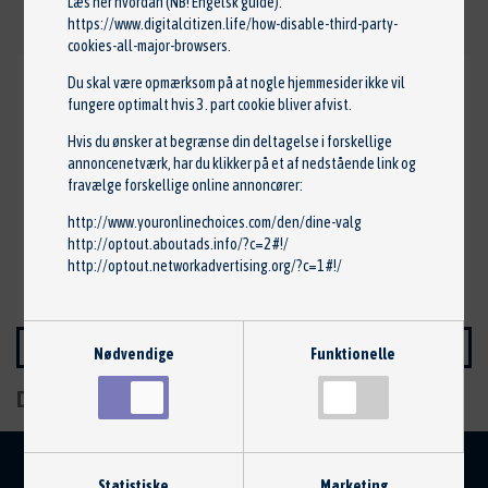
Læs her hvordan (NB! Engelsk guide):
https://www.digitalcitizen.life/how-disable-third-party-
cookies-all-major-browsers
.
Du skal være opmærksom på at nogle hjemmesider ikke vil
Auto-Centrum Skårup
fungere optimalt hvis 3. part cookie bliver afvist.
Østergade 60-62
Hvis du ønsker at begrænse din deltagelse i forskellige
annoncenetværk, har du klikker på et af nedstående link og
5881
Skårup Fyn
fravælge forskellige online annoncører:
Tlf. 6223 1991
http://www.youronlinechoices.com/den/dine-valg
http://optout.aboutads.info/?c=2#!/
jan@autocentrum.dk
http://optout.networkadvertising.org/?c=1#!/
www.autocentrum.dk
KONTAKT SÆLGER
Nødvendige
Funktionelle
Del på:
Statistiske
Marketing