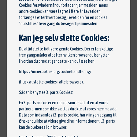
Moment: 93 Nm •
Omd. pr. min.: 4400 •
Topfart:
Cookies forsvinder når du forlader hjemmesiden, mens
160 km/t •
0-100 km/t: 14,0 sek. •
Længde: 348 cm
andre cookies kan være lagret i flere år. Levetiden
forlænges efter hvert besøg, levetiden for en cookies
•
Bredde: 162 cm •
Højde: 146 cm •
Vægt: 915 kg •
”nulstilles” hver gang du besøger hjemmesiden.
Grøn afgift: 760 kr./Pr. 6 måneder
Kan jeg selv slette Cookies:
Beskrivelse
Du altid slette tidligere gemte Cookies. Der er forskellige
fremgangsmåder alt efter hvilken browser du benytter.
Lev Nysynet,,1 EJER,el-sidespejle m/varme,
Hvordan du præcist gør dette kan du læse her:
tågelygter, led kørelys, kørecomputer,
https://minecookies.org/cookiehandtering/
bagagerumsdækken, multifunktionsrat,
(Husk at slette cookies i alle browsere).
læderrat, højdejust. forsæder, splitbagsæde,
Sådan benyttes 3. parts Cookies:
fuldaut. klima, fjernb. centrallås, udv. temp.
måler, sædevarme, el-ruder, håndfrit til mobil,
En 3. parts cookie er en cookie som er sat af en af vores
partnere, men som ikke sættes direkte af vores hjemmeside.
apple carplay, android auto, musikstreaming via
Data som indsamles i 3. parts cookie, har vi ingen adgang til.
bluetooth, usb-a tilslutning, bakkamera, isofix,
Ønsker du ikke at videre give dine informationer til 3. parts
automatisk lys, antispin, esp
kan de blokeres i din browser: