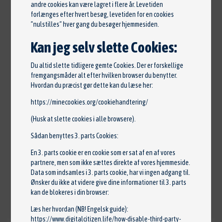
Moment: 95 Nm •
Omd. pr. min.: 3500 •
Topfart:
andre cookies kan være lagret i flere år. Levetiden
forlænges efter hvert besøg, levetiden for en cookies
156 km/t •
0-100 km/t: 15,0 sek. •
Længde: 367 cm
”nulstilles” hver gang du besøger hjemmesiden.
•
Bredde: 166 cm •
Højde: 150 cm •
Vægt: 1008 kg
Kan jeg selv slette Cookies:
•
Grøn afgift: 460 kr./Pr. 6 måneder
Du altid slette tidligere gemte Cookies. Der er forskellige
Beskrivelse
fremgangsmåder alt efter hvilken browser du benytter.
Hvordan du præcist gør dette kan du læse her:
Lev Nysynet,, 15" alufælge, el-sidespejle, led
https://minecookies.org/cookiehandtering/
kørelys, tågelygter, kørecomputer,
(Husk at slette cookies i alle browsere).
bagagerumsdækken, multifunktionsrat,
Sådan benyttes 3. parts Cookies:
højdejust. forsæder, splitbagsæde, fuldaut.
klima, fjernb. centrallås, fartpilot, 4x el-ruder,
En 3. parts cookie er en cookie som er sat af en af vores
partnere, men som ikke sættes direkte af vores hjemmeside.
musikstreaming via bluetooth, usb-a tilslutning,
Data som indsamles i 3. parts cookie, har vi ingen adgang til.
aux tilslutning, isofix, esp, antispin
Ønsker du ikke at videre give dine informationer til 3. parts
kan de blokeres i din browser:
Læs her hvordan (NB! Engelsk guide):
https://www.digitalcitizen.life/how-disable-third-party-