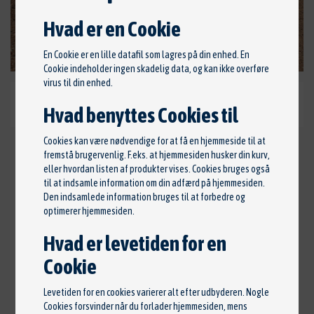
Hvad er en Cookie
En Cookie er en lille datafil som lagres på din enhed. En
Cookie indeholder ingen skadelig data, og kan ikke overføre
virus til din enhed.
Hvad benyttes Cookies til
Cookies kan være nødvendige for at få en hjemmeside til at
fremstå brugervenlig. F.eks. at hjemmesiden husker din kurv,
HYUNDAI I10 GO CLIM
eller hvordan listen af produkter vises. Cookies bruges også
til at indsamle information om din adfærd på hjemmesiden.
39.000 KR.
Den indsamlede information bruges til at forbedre og
optimerer hjemmesiden.
Årgang: 2016 •
1. reg: juli 2016 •
Km: 210.000 •
Hvad er levetiden for en
Farve: Sølv •
Brændstof: Benzin •
Forbrug: 23,3
km/l •
Døre: 5 •
Gear: 5 •
HK / KW: 66 / 49 •
Cookie
Cylindre: 3 •
Ccm: 1000 •
Sidst synet: 29 jul 2025 •
Levetiden for en cookies varierer alt efter udbyderen. Nogle
Ventiler: 12 •
Gearskifte: Manuel •
Træk: For •
Cookies forsvinder når du forlader hjemmesiden, mens