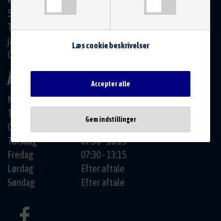
5881 Skårup Fyn
Tlf.: 6223 1991
jan@autocentrum.dk
Læs cookie beskrivelser
CVR: 10584493
ÅBNINGSTIDER
Accepter alle
Mandag
07:30 - 16:15
Tirsdag
07:30 - 16:15
Gem indstillinger
Onsdag
07:30 - 16:15
Torsdag
07:30 - 16:15
Fredag
07:30 - 13:15
Lørdag
Efter aftale
Søndag
Efter aftale