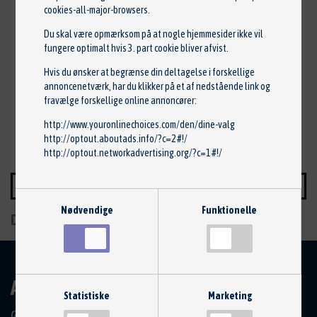
cookies-all-major-browsers
.
Auto-Centrum Skårup
Du skal være opmærksom på at nogle hjemmesider ikke vil
fungere optimalt hvis 3. part cookie bliver afvist.
Østergade 60-62
5881
Skårup Fyn
Hvis du ønsker at begrænse din deltagelse i forskellige
annoncenetværk, har du klikker på et af nedstående link og
Tlf. 6223 1991
fravælge forskellige online annoncører:
jan@autocentrum.dk
http://www.youronlinechoices.com/den/dine-valg
http://optout.aboutads.info/?c=2#!/
www.autocentrum.dk
http://optout.networkadvertising.org/?c=1#!/
KONTAKT SÆLGER
Nødvendige
Funktionelle
Del på:
AUTO-CENTRUM SKÅRUP
Statistiske
Marketing
Østergade 60-62